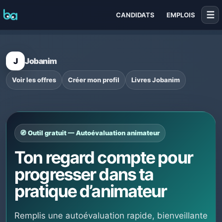
☰
CANDIDATS
EMPLOIS
J
Jobanim
Voir les offres
Créer mon profil
Livres Jobanim
🧭 Outil gratuit — Autoévaluation animateur
Ton regard compte pour
progresser dans ta
pratique d’animateur
Remplis une autoévaluation rapide, bienveillante